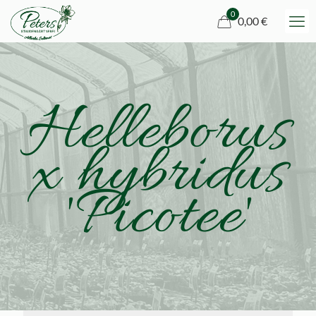
0
0,00 €
Helleborus
x hybridus
'Picotee'