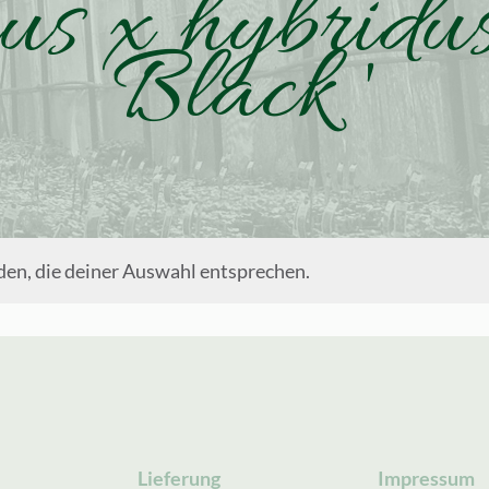
us x hybridus
Black '
en, die deiner Auswahl entsprechen.
Lieferung
Impressum