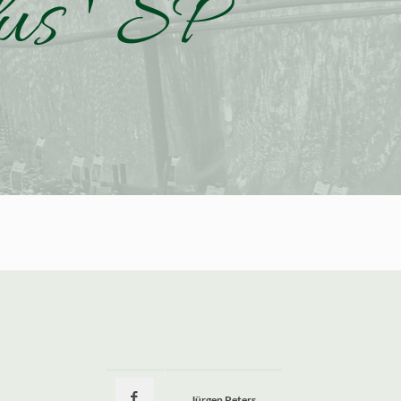
us ' SP
Jürgen Peters