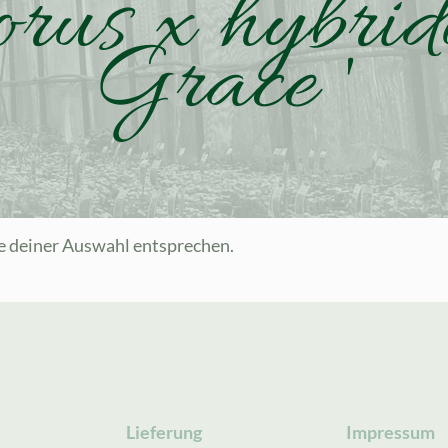
orus x hybrid
Grace '
e deiner Auswahl entsprechen.
Lieferung
Impressum