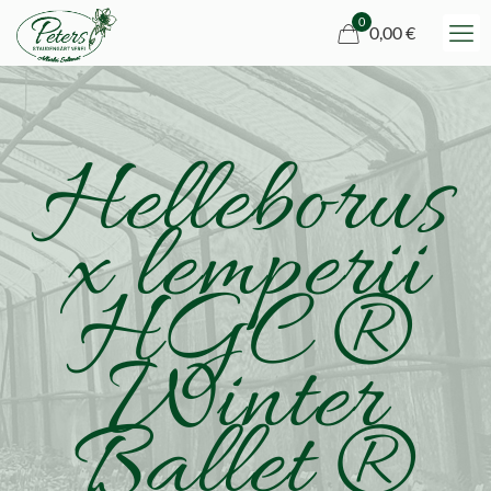
0
0,00 €
Helleborus
x lemperii
HGC ®
Winter
Ballet ®