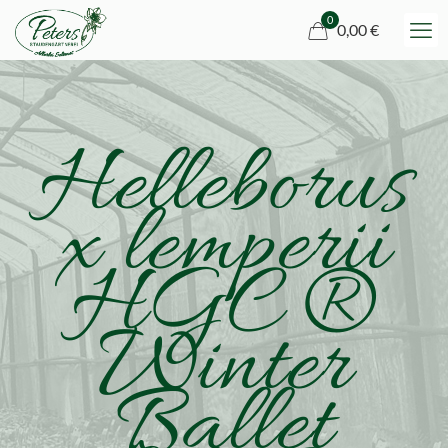
0
0,00 €
Helleborus
x lemperii
HGC ®
Winter
Ballet