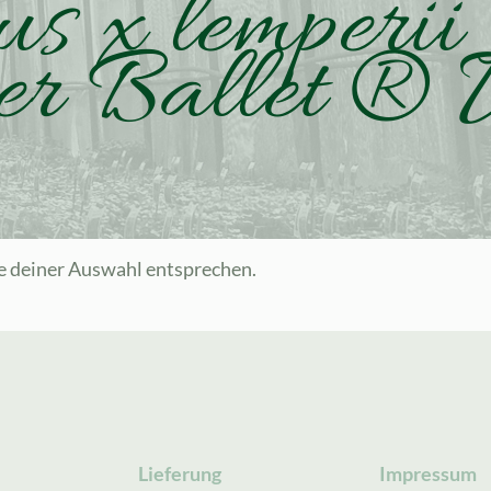
rus x lemper
er Ballet ® 
e deiner Auswahl entsprechen.
Lieferung
Impressum