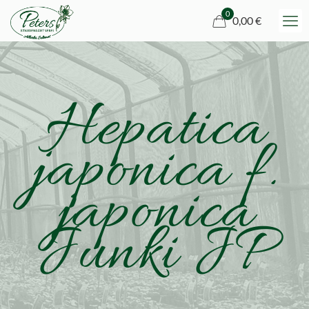
0
0,00 €
Hepatica
japonica f.
japonica
Junki JP