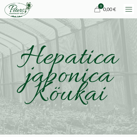
0
0,00 €
Hepatica
japonica
Köukai