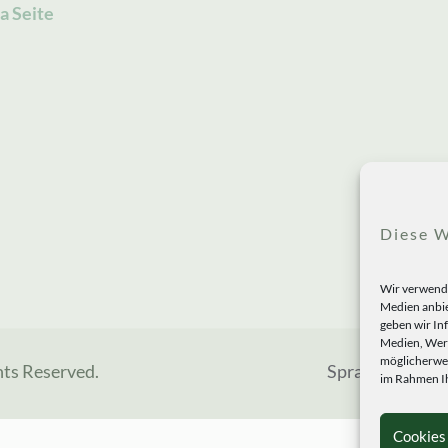
a Seite
Diese W
Wir verwende
Medien anbie
geben wir In
Medien, Werb
möglicherwei
hts Reserved.
Sprachen
im Rahmen Ih
Cookies