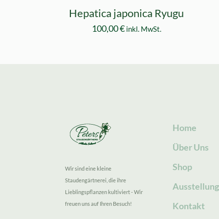
Hepatica japonica Ryugu
100,00
€
inkl. MwSt.
Home
Über Uns
Shop
Wir sind eine kleine
Staudengärtnerei, die ihre
Ausstellun
Lieblingspflanzen kultiviert - Wir
freuen uns auf Ihren Besuch!
Kontakt