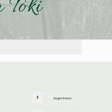
 Toki
Jürgen Peters
a