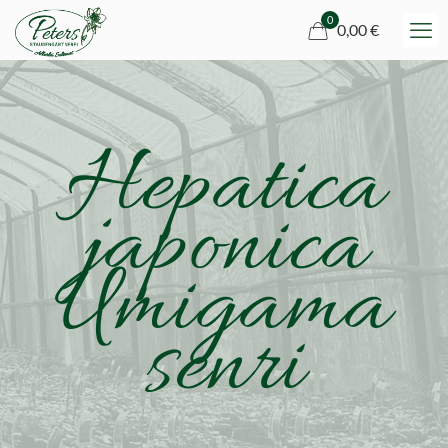
0
0,00 €
Hepatica
japonica
Umigama
senri