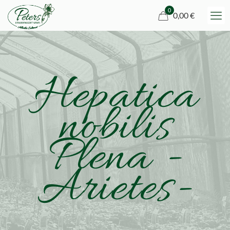
0
0,00 €
Hepatica
nobilis
Plena -
Arietes-