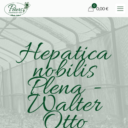
0
0,00 €
Hepatica
nobilis
Plena -
Walter
Otto