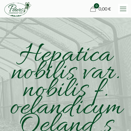
0
0,00 €
Hepatica
nobilis var.
nobilis f.
oelandicum
Oeland s