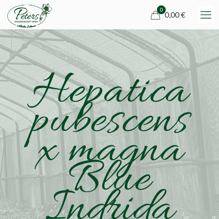
0
0,00 €
Hepatica
pubescens
x magna
Blue
Indrida