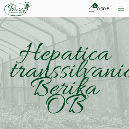
0
0,00 €
Hepatica
transsilvani
Berika
OB