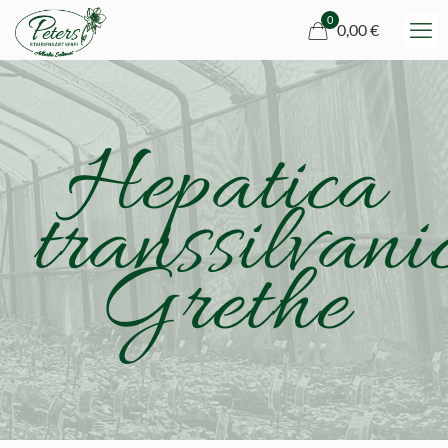
0
0,00 €
Hepatica
transsilvani
Grethe