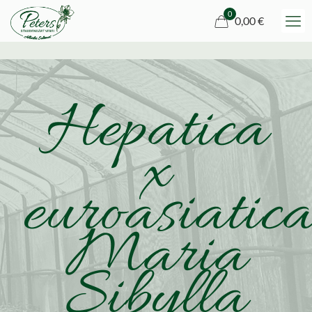
0
0,00 €
Hepatica
x
euroasiatic
Maria
Sibylla