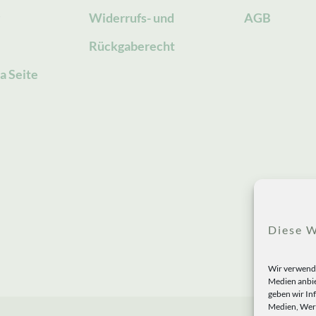
g
Widerrufs- und
AGB
Rückgaberecht
a Seite
Diese W
Wir verwende
Medien anbie
geben wir In
Medien, Werb