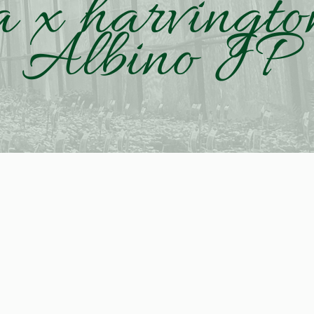
a x harvingto
Albino JP