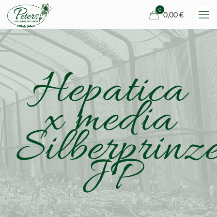
0
0,00 €
Hepatica
x media
Silberprinze
JP