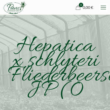
0
0,00 €
Hepatica
x schlyteri
Fliederbeers
JP (0