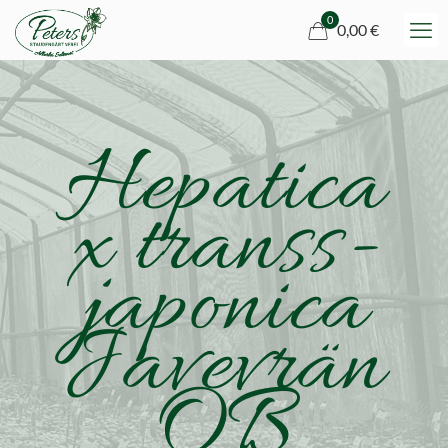
0
0,00 €
Hepatica
x transs-
japonica
Javevrän
OB