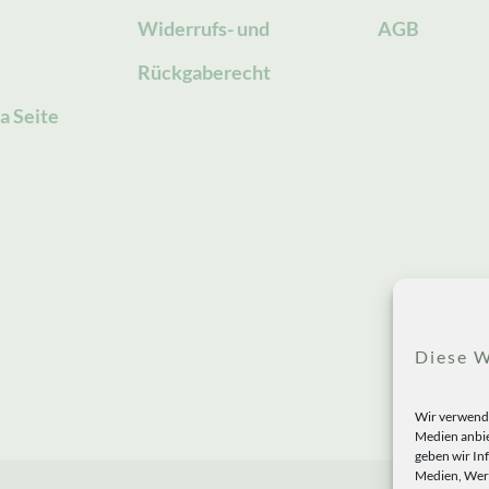
g
Widerrufs- und
AGB
Rückgaberecht
a Seite
Diese W
Wir verwende
Medien anbie
geben wir In
Medien, Werb