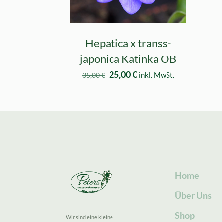
Hepatica x transs-
japonica Katinka OB
Ursprünglicher
Aktueller
25,00
€
inkl. MwSt.
35,00
€
Preis
Preis
war:
ist:
35,00 €
25,00 €.
Home
Über Uns
Shop
Wir sind eine kleine