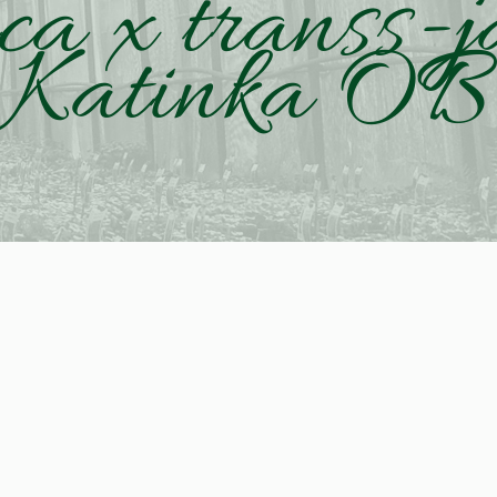
ca x transs-j
Katinka OB