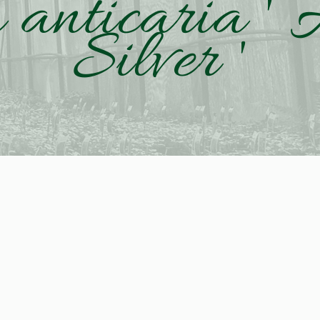
 anticaria '
Silver '