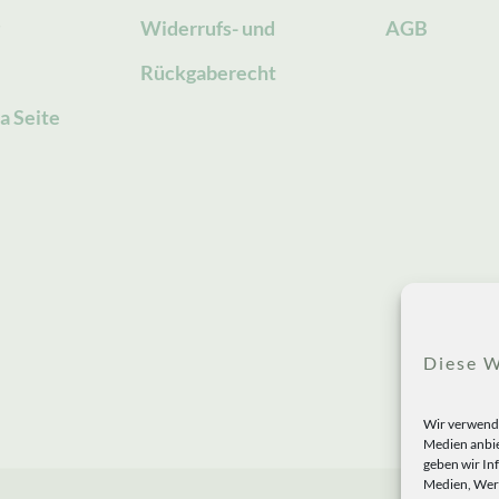
g
Widerrufs- und
AGB
Rückgaberecht
a Seite
Diese W
Wir verwende
Medien anbie
geben wir In
Medien, Werb