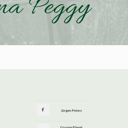
ana Peggy
Jürgen Peters
a
Gruppe Planet