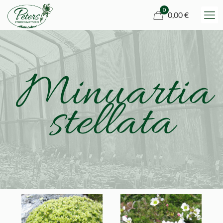
0
0,00 €
Minuartia
stellata