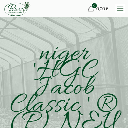
0
0,00 €
niger
'HGC
Jacob
Classic ' ®
(P) NEU