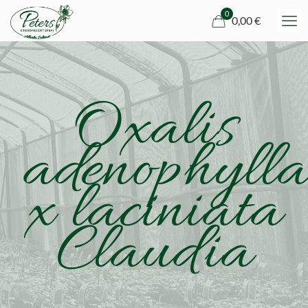
0
0,00 €
Oxalis
adenophyll
x laciniata
Claudia