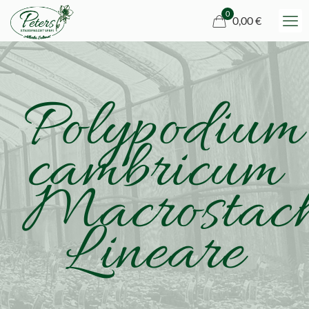
0
0,00 €
Polypodium
cambricum
Macrostac
Lineare