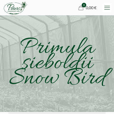
0
0,00 €
Primula
sieboldii
Snow Bird