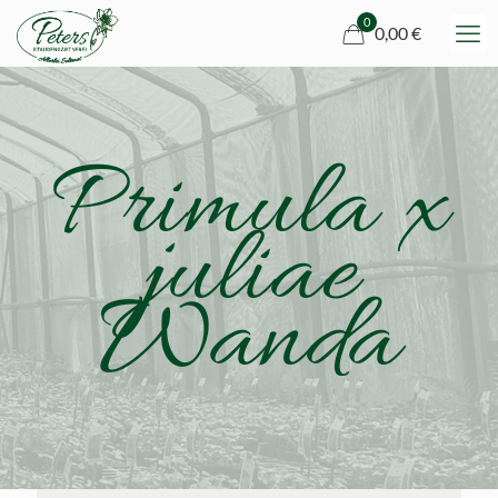
0
0,00 €
Primula x
juliae
Wanda