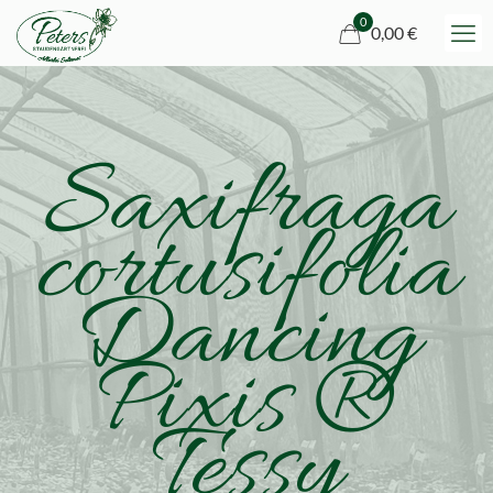
0
0,00 €
Saxifraga
cortusifolia
Dancing
Pixis ®
Tessy