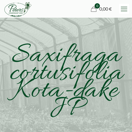
0
0,00 €
Saxifraga
cortusifolia
Kota-dake
JP