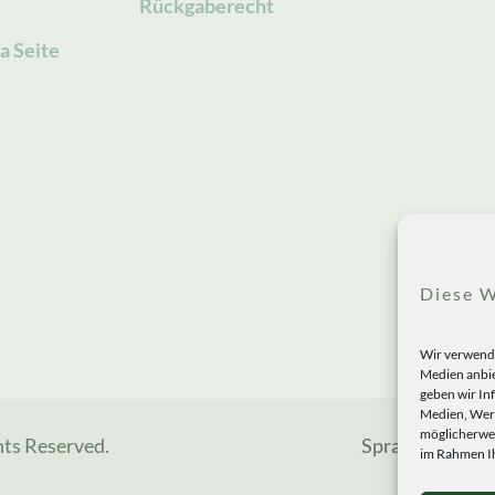
Rückgaberecht
a Seite
Diese W
Wir verwende
Medien anbie
geben wir In
Medien, Werb
möglicherwei
hts Reserved.
Sprachen
im Rahmen Ih