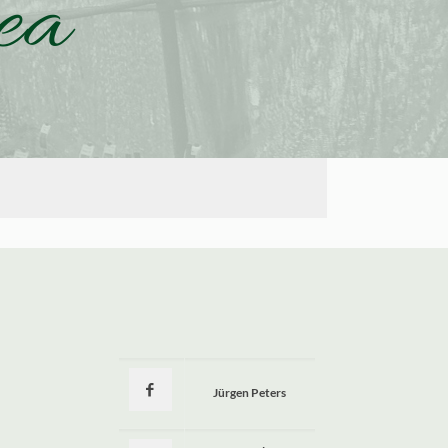
ea
Jürgen Peters
a