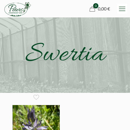
0
0,00 €
Swertia