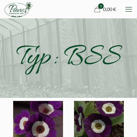
0
0,00 €
Typ: BSS