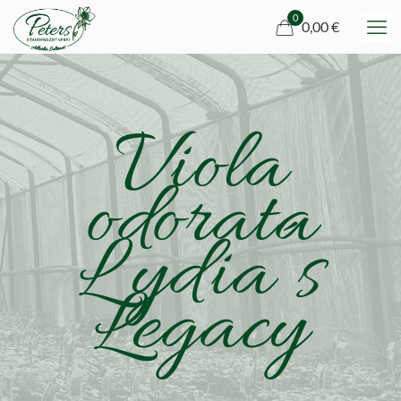
0
0,00 €
Viola
odorata
Lydia´s
Legacy