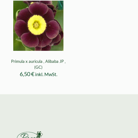
Primula x auricula ‚ Alibaba JP ‚
(GC)
6,50
€
inkl. MwSt.