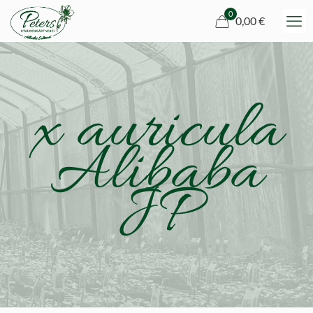
0
0,00 €
x auricula
Alibaba
JP