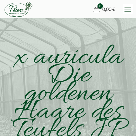
0
0,00 €
x auricula
Die
goldenen
Haare des
Teufels JP