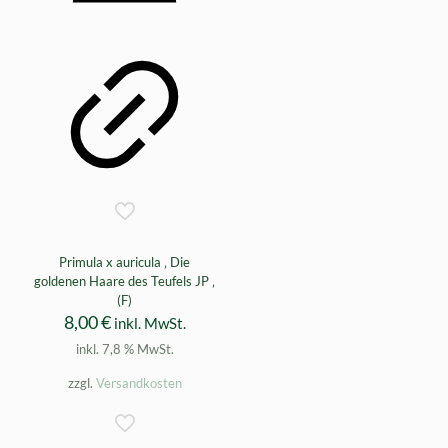
Primula x auricula ‚ Die
goldenen Haare des Teufels JP ‚
(F)
8,00
€
inkl. MwSt.
inkl. 7,8 % MwSt.
zzgl.
Versandkosten