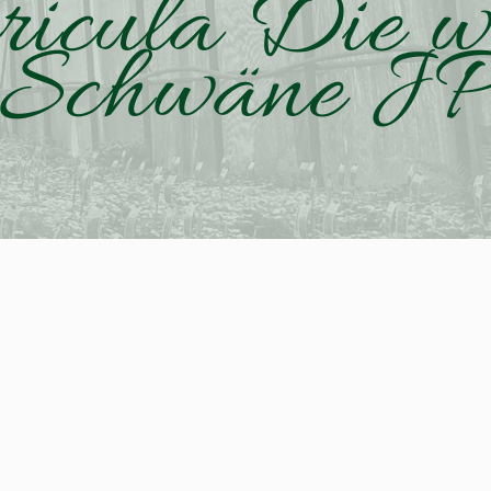
ricula Die w
Schwäne J