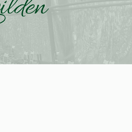
ilden
P