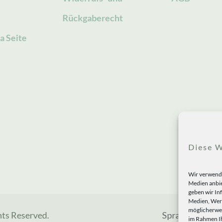
Rückgaberecht
a Seite
Diese W
Wir verwende
Medien anbie
geben wir In
Medien, Werb
möglicherwei
hts Reserved.
Sprachen
im Rahmen Ih