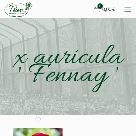
0
0,00 €
x auricula
' Fennay '