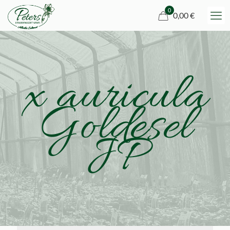
0
0,00 €
x auricula
Goldesel
JP