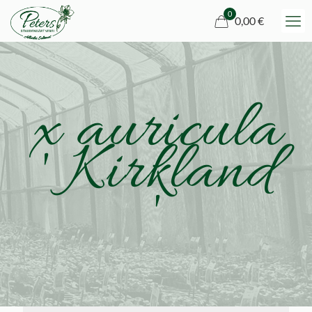
0
0,00 €
x auricula
' Kirkland
'