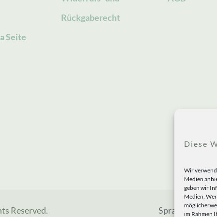
Rückgaberecht
a Seite
Diese W
Wir verwende
Medien anbie
geben wir In
Medien, Werb
möglicherwei
hts Reserved.
Sprachen
im Rahmen Ih