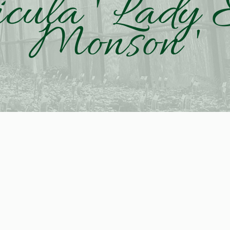
icula ' Lad
Monson '