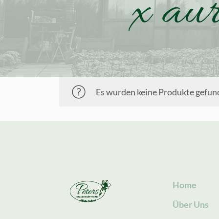
x aur
Es wurden keine Produkte gefund
Home
Über Uns