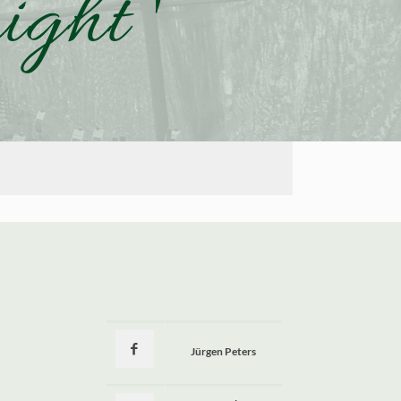
ight '
Jürgen Peters
a