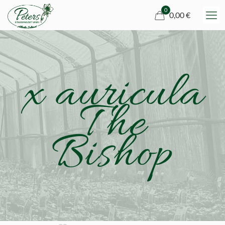
0
0,00 €
x auricula
The
Bishop