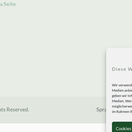
a Seite
Diese W
Wir verwende
Medien anbie
geben wir In
Medien, Werb
möglicherwei
hts Reserved.
Sprachen
im Rahmen Ih
Cookies