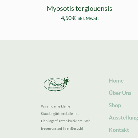
Myosotis terglouensis
4,50
€
inkl. MwSt.
Home
Über Uns
Shop
Wir sind eine kleine
Staudengärtnerei, die ihre
Ausstellun
Lieblingspflanzen kultiviert - Wir
freuen uns auf Ihren Besuch!
Kontakt