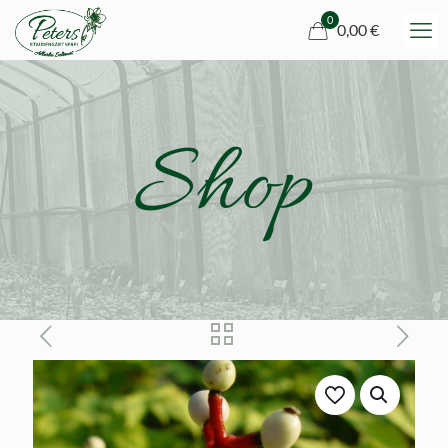
0
0,00 €
Shop