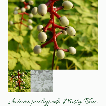
Actaea pachypoda Misty Blue