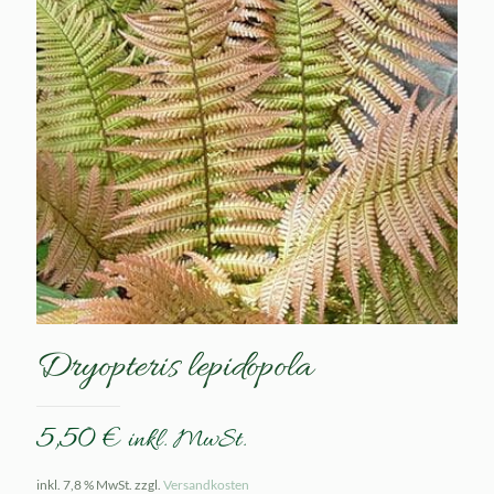
Dryopteris lepidopola
5,50
€
inkl. MwSt.
inkl. 7,8 % MwSt.
zzgl.
Versandkosten