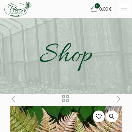
0
0,00 €
Shop